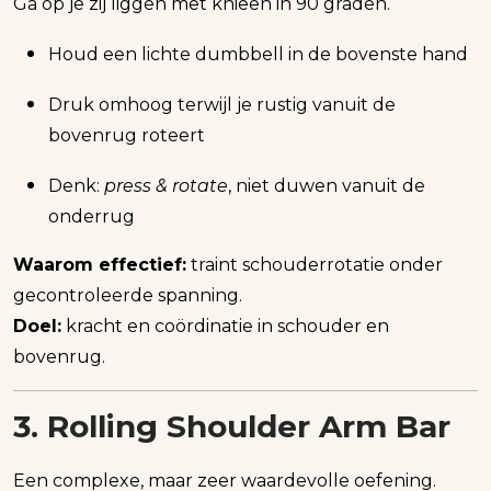
Ga op je zij liggen met knieën in 90 graden.
Houd een lichte dumbbell in de bovenste hand
Druk omhoog terwijl je rustig vanuit de
bovenrug roteert
Denk:
press & rotate
, niet duwen vanuit de
onderrug
Waarom effectief:
traint schouderrotatie onder
gecontroleerde spanning.
Doel:
kracht en coördinatie in schouder en
bovenrug.
3. Rolling Shoulder Arm Bar
Een complexe, maar zeer waardevolle oefening.