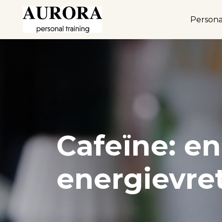
Persona
Cafeïne: en
energievre