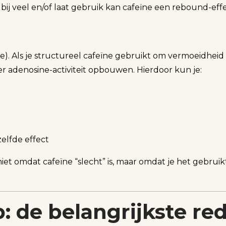
r bij veel en/of laat gebruik kan cafeïne een rebound-eff
se). Als je structureel cafeïne gebruikt om vermoeidhei
 adenosine-activiteit opbouwen. Hierdoor kun je:
elfde effect
niet omdat cafeïne “slecht” is, maar omdat je het gebruikt
p: de belangrijkste r