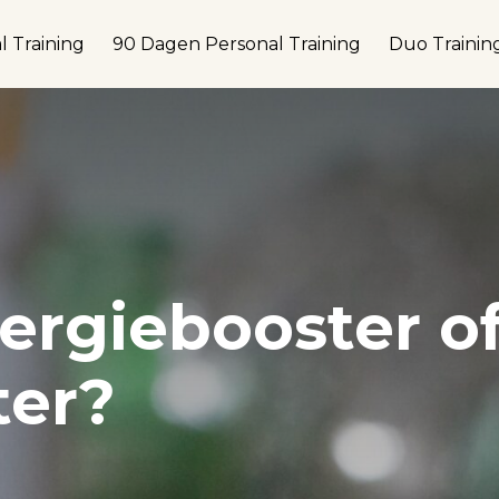
l Training
90 Dagen Personal Training
Duo Trainin
ergiebooster o
ter?