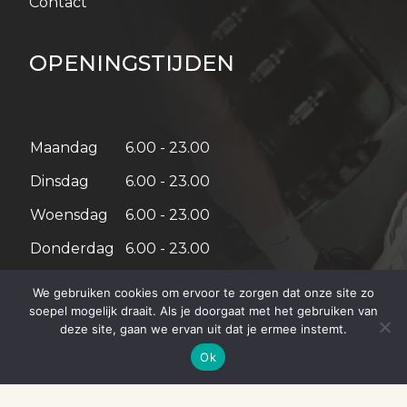
Contact
OPENINGSTIJDEN
Maandag
6.00 - 23.00
Dinsdag
6.00 - 23.00
Woensdag
6.00 - 23.00
Donderdag
6.00 - 23.00
Vrijdag
6.00 - 21.00
We gebruiken cookies om ervoor te zorgen dat onze site zo
soepel mogelijk draait. Als je doorgaat met het gebruiken van
Zaterdag
08:00 – 18:00
deze site, gaan we ervan uit dat je ermee instemt.
Zondag
08:00 – 18:00
Ok