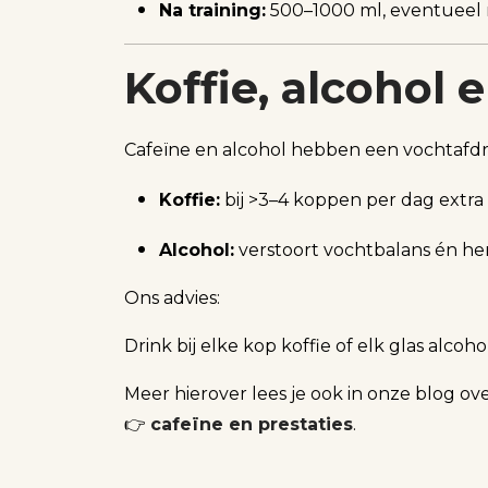
Na training:
500–1000 ml, eventueel 
Koffie, alcohol 
Cafeïne en alcohol hebben een vochtafdri
Koffie:
bij >3–4 koppen per dag extra
Alcohol:
verstoort vochtbalans én her
Ons advies:
Drink bij elke kop koffie of elk glas alcoh
Meer hierover lees je ook in onze blog ov
👉
cafeïne en prestaties
.