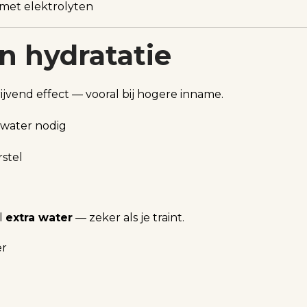
met elektrolyten
en hydratatie
jvend effect — vooral bij hogere inname.
 water nodig
stel
ol
extra water
— zeker als je traint.
er