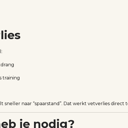
lies
l:
tdrang
s training
 sneller naar “spaarstand”. Dat werkt vetverlies direct 
eb je nodig?