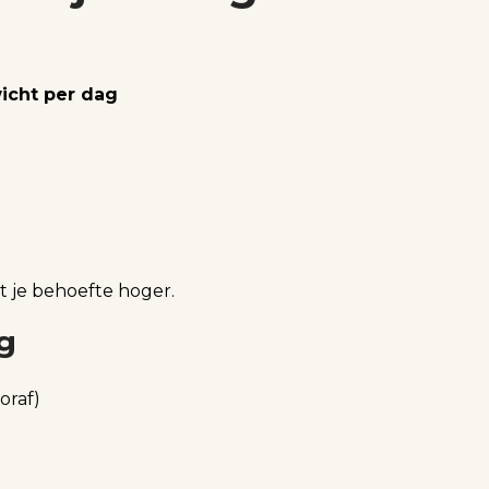
icht per dag
gt je behoefte hoger.
g
oraf)