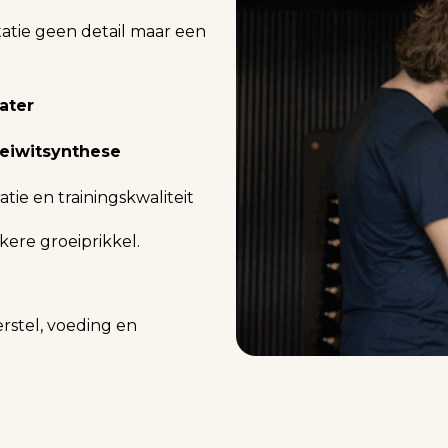
tatie geen detail maar een
ater
eiwitsynthese
tie en trainingskwaliteit
kere groeiprikkel.
erstel, voeding en