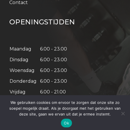
Contact
OPENINGSTIJDEN
Maandag
6.00 - 23.00
Dinsdag
6.00 - 23.00
Woensdag
6.00 - 23.00
Donderdag
6.00 - 23.00
Vrijdag
6.00 - 21.00
Zaterdag
08:00 – 18:00
We gebruiken cookies om ervoor te zorgen dat onze site zo
soepel mogelijk draait. Als je doorgaat met het gebruiken van
Zondag
08:00 – 18:00
deze site, gaan we ervan uit dat je ermee instemt.
Ok