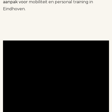
aanpak voor
mobiliteit en personal training in
Eindhoven
.