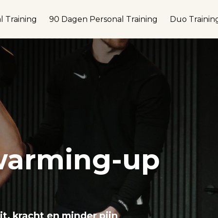
l Training
90 Dagen Personal Training
Duo Trainin
warming-up
t, kracht en minder pijn