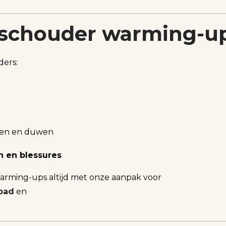
 schouder warming-u
ders:
kken en duwen
n en blessures
arming-ups altijd met onze aanpak voor
load
en