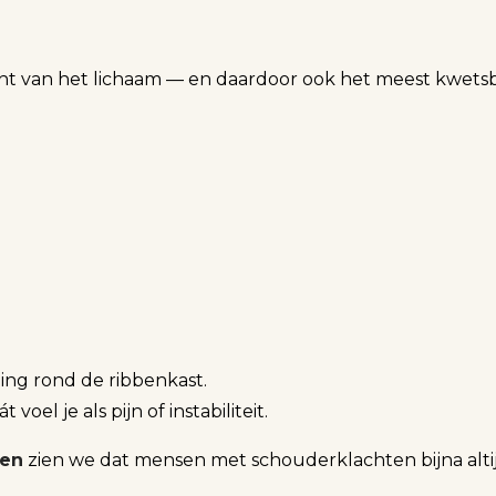
ht van het lichaam — en daardoor ook het meest kwetsb
ging rond de ribbenkast.
el je als pijn of instabiliteit.
ven
zien we dat mensen met schouderklachten bijna altij